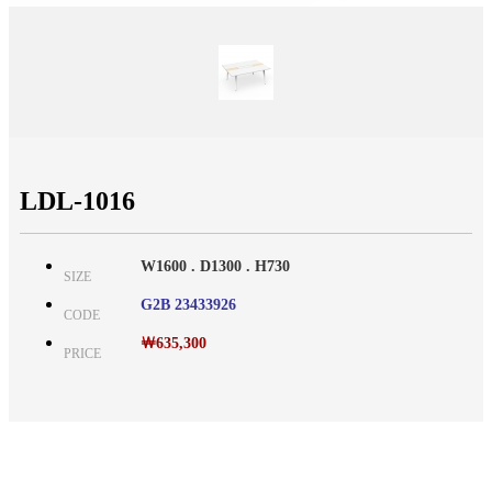
LDL-1016
W1600 . D1300 . H730
SIZE
G2B 23433926
CODE
￦635,300
PRICE