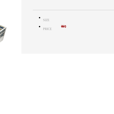
SIZE
￦0
PRICE