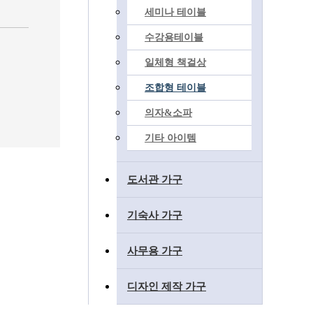
세미나 테이블
수강용테이블
일체형 책걸상
조합형 테이블
의자&소파
기타 아이템
도서관 가구
기숙사 가구
사무용 가구
디자인 제작 가구