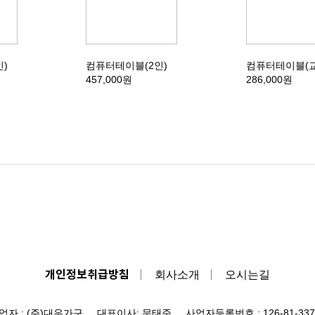
)
컴퓨터테이블(2인)
컴퓨터테이블(
457,000원
286,000원
개인정보취급방침
회사소개
오시는길
업자 : (주)대우가구 대표이사: 문태준 사업자등록번호 : 126-81-337