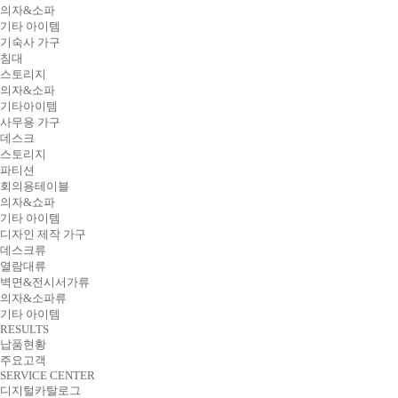
의자&소파
기타 아이템
기숙사 가구
침대
스토리지
의자&소파
기타아이템
사무용 가구
데스크
스토리지
파티션
회의용테이블
의자&쇼파
기타 아이템
디자인 제작 가구
데스크류
열람대류
벽면&전시서가류
의자&소파류
기타 아이템
RESULTS
납품현황
주요고객
SERVICE CENTER
디지털카탈로그