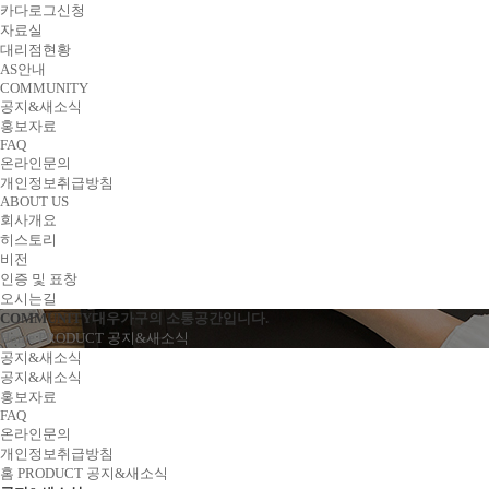
카다로그신청
자료실
대리점현황
AS안내
COMMUNITY
공지&새소식
홍보자료
FAQ
온라인문의
개인정보취급방침
ABOUT US
회사개요
히스토리
비전
인증 및 표창
오시는길
COMMUNITY
대우가구의 소통공간입니다.
Home
PRODUCT
공지&새소식
공지&새소식
공지&새소식
홍보자료
FAQ
온라인문의
개인정보취급방침
홈
PRODUCT
공지&새소식